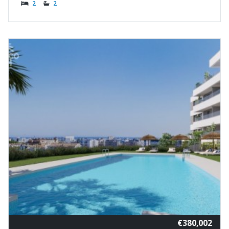
2
2
€380,002