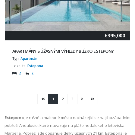
€395,000
APARTMÁNY S ÚŽASNÝMI VÝHLEDY BLÍZKO ESTEPONY
Typ:
Apartmán
Lokalita:
Estepona
2
2
1
2
3
Estepona
je rušné a malebné město nacházející se na jihozápadním
pobřeží Andalusie, které navazuje na pláže nedalekého letoviska
Marbella. Pobřeží zde dosahuje délky úžasných 21 km. Estepona je