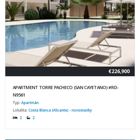
€226,900
APARTMENT TORRE PACHECO (SAN CAYETANO) #RD-
N9561
Typ:
Apartmán
Lokalita:
Costa Blanca (Alicante) - novostavby
2
2