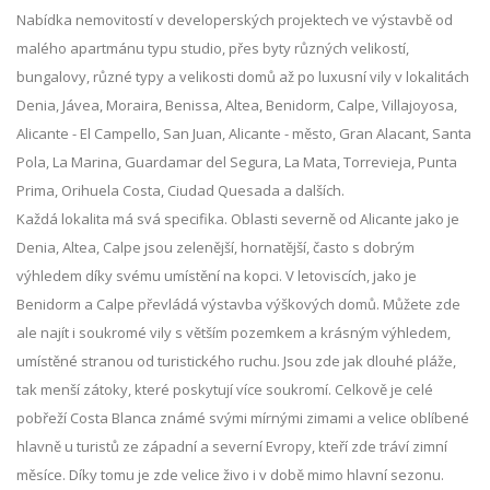
Nabídka nemovitostí v developerských projektech ve výstavbě od
malého apartmánu typu studio, přes byty různých velikostí,
bungalovy, různé typy a velikosti domů až po luxusní vily v lokalitách
Denia, Jávea, Moraira, Benissa, Altea, Benidorm, Calpe, Villajoyosa,
Alicante - El Campello, San Juan, Alicante - město, Gran Alacant, Santa
Pola, La Marina, Guardamar del Segura, La Mata, Torrevieja, Punta
Prima, Orihuela Costa, Ciudad Quesada a dalších.
Každá lokalita má svá specifika. Oblasti severně od Alicante jako je
Denia, Altea, Calpe jsou zelenější, hornatější, často s dobrým
výhledem díky svému umístění na kopci. V letoviscích, jako je
Benidorm a Calpe převládá výstavba výškových domů. Můžete zde
ale najít i soukromé vily s větším pozemkem a krásným výhledem,
umístěné stranou od turistického ruchu. Jsou zde jak dlouhé pláže,
tak menší zátoky, které poskytují více soukromí. Celkově je celé
pobřeží Costa Blanca známé svými mírnými zimami a velice oblíbené
hlavně u turistů ze západní a severní Evropy, kteří zde tráví zimní
měsíce. Díky tomu je zde velice živo i v době mimo hlavní sezonu.