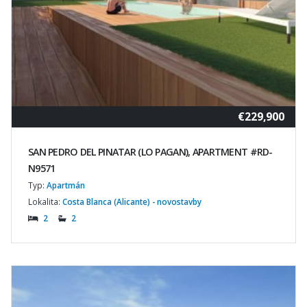
€229,900
SAN PEDRO DEL PINATAR (LO PAGAN), APARTMENT #RD-
N9571
Typ:
Apartmán
Lokalita:
Costa Blanca (Alicante) - novostavby
2
2