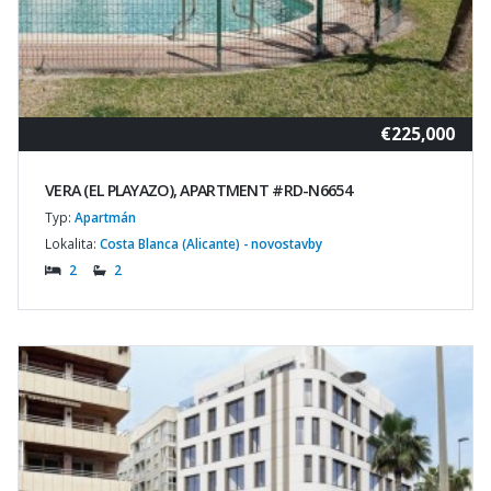
€225,000
VERA (EL PLAYAZO), APARTMENT #RD-N6654
Typ:
Apartmán
Lokalita:
Costa Blanca (Alicante) - novostavby
2
2