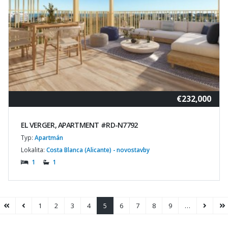
€232,000
EL VERGER, APARTMENT #RD-N7792
Typ:
Apartmán
Lokalita:
Costa Blanca (Alicante) - novostavby
1
1
1
2
3
4
5
6
7
8
9
…