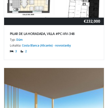
€232,000
PILAR DE LA HORADADA, VILLA #PC-VIV-348
Typ:
Dům
Lokalita:
Costa Blanca (Alicante) - novostavby
3
2