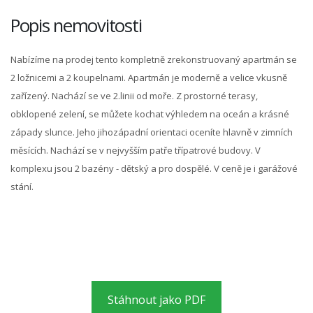
Popis nemovitosti
Nabízíme na prodej tento kompletně zrekonstruovaný apartmán se
2 ložnicemi a 2 koupelnami. Apartmán je moderně a velice vkusně
zařízený. Nachází se ve 2.linii od moře. Z prostorné terasy,
obklopené zelení, se můžete kochat výhledem na oceán a krásné
západy slunce. Jeho jihozápadní orientaci oceníte hlavně v zimních
měsících. Nachází se v nejvyšším patře třípatrové budovy. V
komplexu jsou 2 bazény - dětský a pro dospělé. V ceně je i garážové
stání.
Stáhnout jako PDF