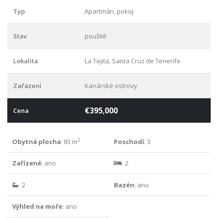
Typ
Apartmán, pokoj
Stav
použité
Lokalita
La Tejita, Santa Cruz de Tenerife
Zařazení
Kanárské ostrovy
€395,000
Cena
2
Obytná plocha
: 83 m
Poschodí
: 3
Zařízené
: ano
2
2
Bazén
: ano
Výhled na moře
: ano