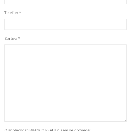
Telefon *
Zpráva *
O společnosti BRANCO REALITY jsem se dozvěděl: