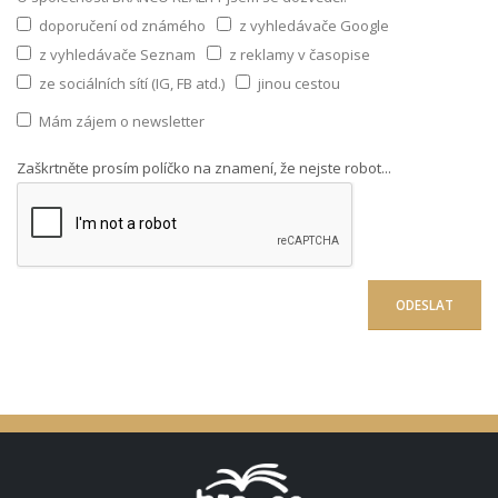
doporučení od známého
z vyhledávače Google
z vyhledávače Seznam
z reklamy v časopise
ze sociálních sítí (IG, FB atd.)
jinou cestou
Mám zájem o newsletter
Zaškrtněte prosím políčko na znamení, že nejste robot...
ODESLAT