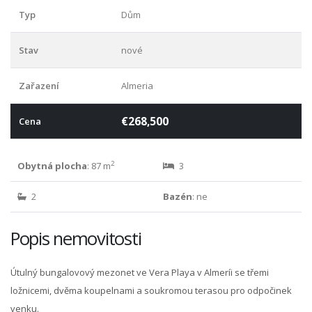
Typ
Dům
Stav
nové
Zařazení
Almeria
€268,500
Cena
2
Obytná plocha
: 87 m
3
2
Bazén
: ne
Popis nemovitosti
Útulný bungalovový mezonet ve Vera Playa v Almeríi se třemi
ložnicemi, dvěma koupelnami a soukromou terasou pro odpočinek
venku.