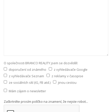
O společnosti BRANCO REALITY jsem se dozvěděl:
doporučení od známého
z vyhledávače Google
z vyhledávače Seznam
z reklamy v časopise
ze sociálních sítí (IG, FB atd.)
jinou cestou
Mám zájem o newsletter
Zaškrtněte prosím políčko na znamení, že nejste robot...