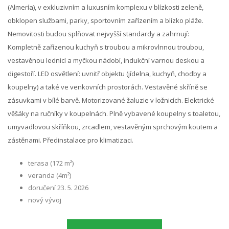
(Almería), v exkluzivním a luxusním komplexu v blízkosti zeleně,
obklopen službami, parky, sportovním zařízením a blízko pláže.
Nemovitosti budou splňovat nejvyšší standardy a zahrnují:
Kompletně zařízenou kuchyň s troubou a mikrovlnnou troubou,
vestavěnou lednicí a myčkou nádobí, indukční varnou deskou a
digestoří. LED osvětlení: uvnitř objektu (jídelna, kuchyň, chodby a
koupelny) a také ve venkovních prostorách. Vestavěné skříně se
zásuvkami v bílé barvě. Motorizované žaluzie v ložnicích. Elektrické
věšáky na ručníky v koupelnách. Plně vybavené koupelny s toaletou,
umyvadlovou skříňkou, zrcadlem, vestavěným sprchovým koutem a
zástěnami. Předinstalace pro klimatizaci.
terasa (172 m²)
veranda (4m²)
doručení 23. 5. 2026
nový vývoj