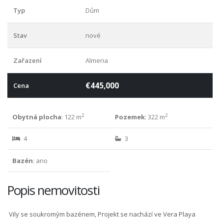
Typ
Dům
Stav
nové
Zařazení
Almeria
€445,000
Cena
2
2
Obytná plocha
: 122 m
Pozemek
: 322 m
4
3
Bazén
: ano
Popis nemovitosti
Vily se soukromým bazénem, Projekt se nachází ve Vera Playa