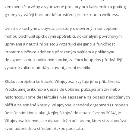
venkovní tělocvičny a vyhrazené prostory pro kalisteniku a putting
greeny vytvářejí harmonické prostředí pro rekreaci a wellness.
Uvnitř se kuchyně a obývací prostory s otevřeným konceptem
mohou pochlubit špičkovými spotřebiči, dokonalými povrchovými
úpravami a neutrální paletou vyzařující eleganci a funkčnost.
Prostorné ložnice zdobené přirozeným světlem a poklidným
designem zvou k poklidným nocím, zatímco koupelny předvádějí
vysoce kvalitní materiály a avantgardní estetiku.
Blízkost projektu ke kouzlu Villajoyosa zvyšuje jeho přitažlivost.
Prozkoumejte ikonické Casas de Colores, pulzující přístav nebo
historickou Torre de Hércules, vše zasazené na pozadí nedotčených
pláží a zalesněné krajiny. Villajoyosa, oceněná organizací European
Best Destinations jako „Nejlepší tajná destinace Evropy 2024“, je
Villajoyosa klidným, ale dynamickým přístavem, který si zachovává
svou autentickou středomořskou podstatu.