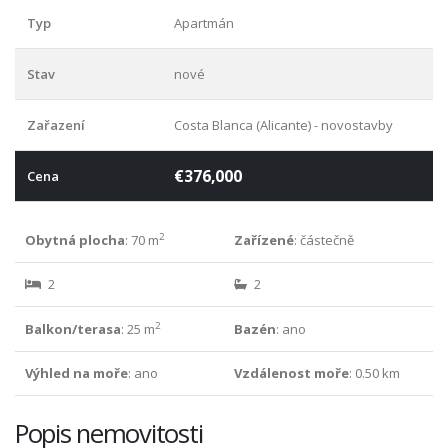
Typ
Apartmán
Stav
nové
Zařazení
Costa Blanca (Alicante) - novostavby
€376,000
Cena
2
Obytná plocha
: 70 m
Zařízené
: částečně
2
2
2
Balkon/terasa
: 25 m
Bazén
: ano
Výhled na moře
: ano
Vzdálenost moře
: 0.50 km
Popis nemovitosti