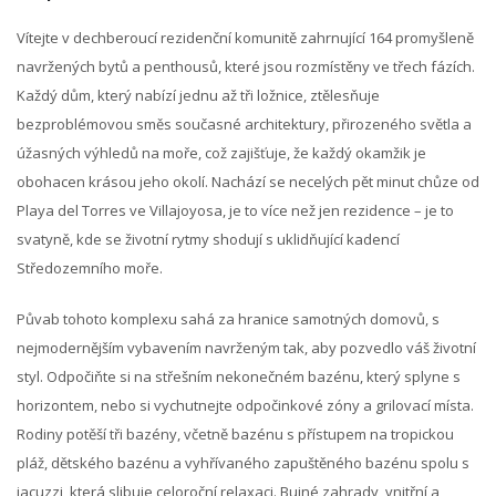
Vítejte v dechberoucí rezidenční komunitě zahrnující 164 promyšleně
navržených bytů a penthousů, které jsou rozmístěny ve třech fázích.
Každý dům, který nabízí jednu až tři ložnice, ztělesňuje
bezproblémovou směs současné architektury, přirozeného světla a
úžasných výhledů na moře, což zajišťuje, že každý okamžik je
obohacen krásou jeho okolí. Nachází se necelých pět minut chůze od
Playa del Torres ve Villajoyosa, je to více než jen rezidence – je to
svatyně, kde se životní rytmy shodují s uklidňující kadencí
Středozemního moře.
Půvab tohoto komplexu sahá za hranice samotných domovů, s
nejmodernějším vybavením navrženým tak, aby pozvedlo váš životní
styl. Odpočiňte si na střešním nekonečném bazénu, který splyne s
horizontem, nebo si vychutnejte odpočinkové zóny a grilovací místa.
Rodiny potěší tři bazény, včetně bazénu s přístupem na tropickou
pláž, dětského bazénu a vyhřívaného zapuštěného bazénu spolu s
jacuzzi, která slibuje celoroční relaxaci. Bujné zahrady, vnitřní a