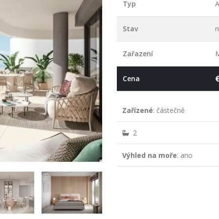
Typ
A
Stav
n
Zařazení
M
Cena
Zařízené
: částečně
2
Výhled na moře
: ano