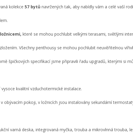
vaná kolekce
57 bytů
navržených tak, aby nabídly vám a celé vaší rod
dem.
ložnicemi,
které se mohou pochlubit velkými terasami, světlými inter
ložením. Všechny penthousy se mohou pochlubit neuvěřitelnou víři
omě špičkových specifikací jsme připravili řadu upgradů, kterými si mů
 vysoce kvalitní vzduchotermické instalace.
v obývacím pokoji, v ložnicích jsou instalovány sekundární termostat
ukční varná deska, integrovaná myčka, trouba a mikrovlnná trouba, le