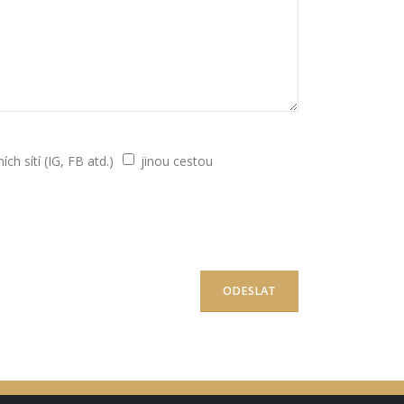
ích sítí (IG, FB atd.)
jinou cestou
ODESLAT