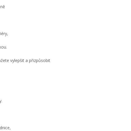
ině
iéry,
vkou.
žete vylepšit a přizpůsobit
y.
dnice,