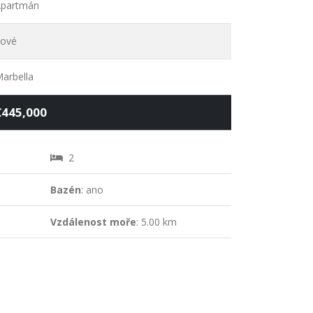
partmán
ové
arbella
€445,000
2
Bazén
: ano
Vzdálenost moře
: 5.00 km