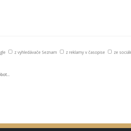
gle
z vyhledávače Seznam
z reklamy v časopise
ze sociáln
bot...