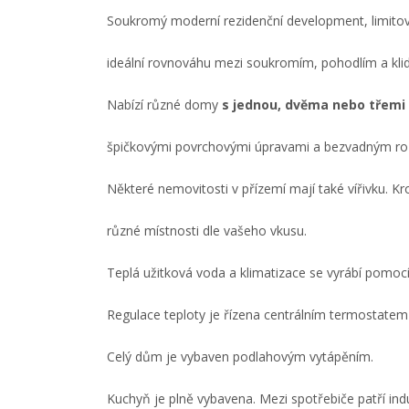
Soukromý moderní rezidenční development, limito
ideální rovnováhu mezi soukromím, pohodlím a kli
Nabízí různé domy
s jednou, dvěma nebo třemi 
špičkovými povrchovými úpravami a bezvadným roz
Některé nemovitosti v přízemí mají také vířivku. Kr
různé místnosti dle vašeho vkusu.
Teplá užitková voda a klimatizace se vyrábí pomocí
Regulace teploty je řízena centrálním termostatem 
Celý dům je vybaven podlahovým vytápěním.
Kuchyň je plně vybavena. Mezi spotřebiče patří ind