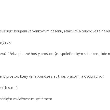
 osvěžující koupání ve venkovním bazénu, relaxujte a odpočívejte na le
elý rok.
lavu? Překvapte své hosty prostorným společenským salonkem, kde m
ený prostor, který vám pomůže sladit váš pracovní a osobní život.
ních strojů
matickým zavlažovacím systémem