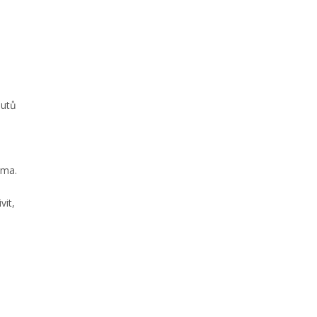
outů
ima.
vit,
,