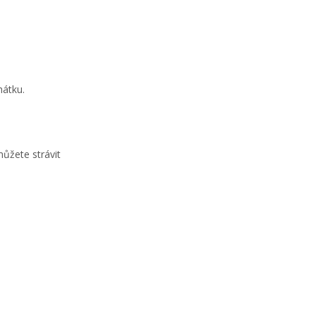
hátku.
ůžete strávit