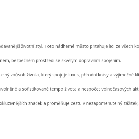
edávanější životní styl. Toto nádherné město přitahuje lidi ze všech k
 klidném, bezpečném prostředí se skvělým dopravním spojením.
telný způsob života, který spojuje luxus, přírodní krásy a výjimečné kl
uvolněné a sofistikované tempo života a nespočet volnočasových akti
exkluzivnějších značek a proměňuje cestu v nezapomenutelný zážitek